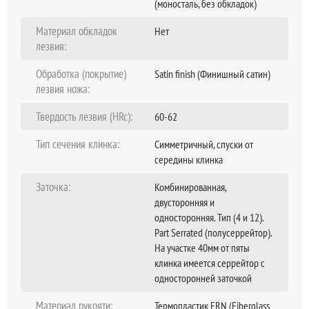
(моносталь, без обкладок)
Материал обкладок
Нет
лезвия:
Обработка (покрытие)
Satin finish (Финишный сатин)
лезвия ножа:
Твердость лезвия (HRc):
60-62
Тип сечения клинка:
Симметричный, спуски от
середины клинка
Заточка:
Комбинированная,
двусторонняя и
односторонняя. Тип (4 и 12).
Part Serrated (полусеррейтор).
На участке 40мм от пяты
клинка имеется серрейтор с
односторонней заточкой
Материал рукояти:
Термопластик FRN (Fiberglass