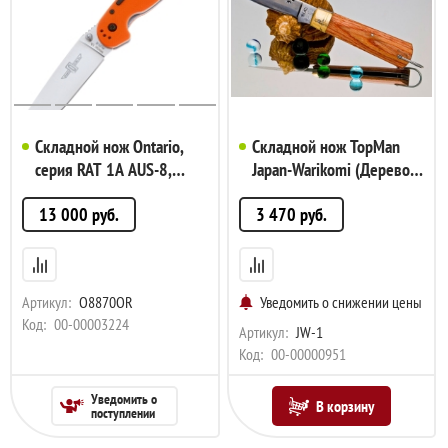
Складной нож Ontario,
Складной нож TopMan
серия RAT 1A AUS-8,
Japan-Warikomi (Дерево),
Orange, A/Opener, арт.
арт. JW-1
13 000
руб.
3 470
руб.
O8870OR
Артикул:
O8870OR
Уведомить о снижении цены
Код:
00-00003224
Артикул:
JW-1
Код:
00-00000951
Уведомить о
В корзину
поступлении