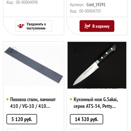
Код:
00-00004098
Артикул:
Cord_19291
Код:
00-00004705
Уведомить о
В корзину
поступлении
Поковка стали, ламинат
Кухонный нож G.Sakai,
410 / VG-10 / 410
серия ATS-34, Petty
4x40x300мм без ТО
120мм, арт. 10815
5 120
руб.
14 320
руб.