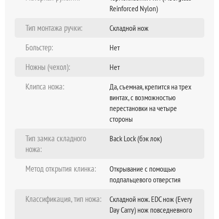
Reinforced Nуlоn)
Тип монтажа ручки:
Складной нож
Больстер:
Нет
Ножны (чехол):
Нет
Клипса ножа:
Да, съемная, крепится на трех
винтах, с возможностью
перестановки на четыре
стороны
Тип замка складного
Back Lock (бэк лок)
ножа:
Метод открытия клинка:
Открывание c помощью
подпальцевого отверстия
Классификация, тип ножа:
Складной нож. EDC нож (Every
Day Carry) нож повседневного