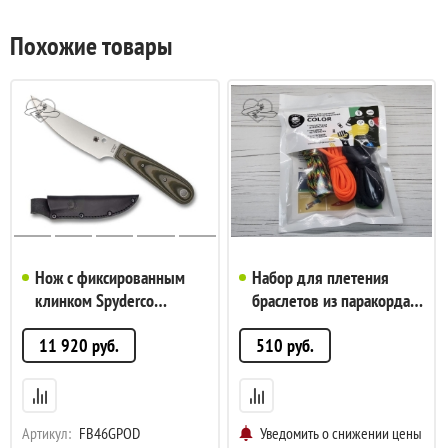
Похожие товары
Нож с фиксированным
Набор для плетения
клинком Spyderco
браслетов из паракорда
Bowriver, OD Green and
Cord, Color (Цветной), арт.
11 920
руб.
510
руб.
Grey G-10 Handles,
Cord_19291
8Cr13MoV, Plain, арт.
FB46GPOD
Артикул:
FB46GPOD
Уведомить о снижении цены