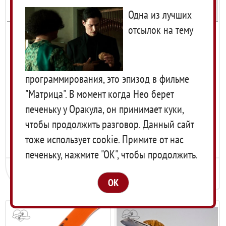
Одна из лучших
отсылок на тему
Складной нож Ontario,
Складной нож Nagao
серия RAT 1 D2, Desert,
Higonokami, Tsuchime,
арт. O8867TN
Aogami (Blue Sleel)
10 510
руб.
8 550
руб.
программирования, это эпизод в фильме
Kurouchi, Brass, 80мм,
арт. HTAK-80Brass
"Матрица". В момент когда Нео берет
печеньку у Оракула, он принимает куки,
Артикул:
O8867TN
Уведомить о снижении цены
чтобы продолжить разговор. Данный сайт
Код:
00-00002023
Артикул:
HTAK-80Brass
тоже использует cookie. Примите от нас
Код:
00-00005481
печеньку, нажмите "ОК", чтобы продолжить.
Уведомить о
В корзину
поступлении
OK