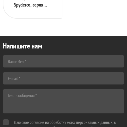
Spyderco, серия
Delica 4, Foliage
Green FRN Handle,
VG-10, Part Serrated,
арт. C11PSFG
Напишите нам
Даю своё согласие на обработку моих персональных данных, в