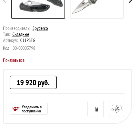
Производитель:
Spyderco
Тип:
Складные
Артикул:
C11PSFG
Код:
00-00003798
Показать все
19 920
руб.
Уведомить о
поступлении