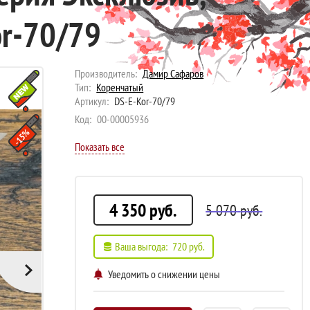
or-70/79
Производитель:
Дамир Сафаров
Тип:
Коренчатый
Артикул:
DS-E-Kor-70/79
Код:
00-00005936
15%
Показать все
4 350
руб.
5 070
руб.
Ваша выгода:
720
руб.
Уведомить о снижении цены