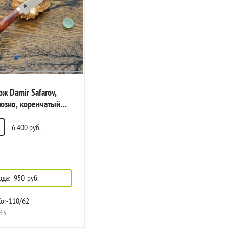
ж Damir Safarov,
юзив, коренчатый
 DS-E-Kor-110/62
6 400
руб.
ода:
950
руб.
or-110/62
33