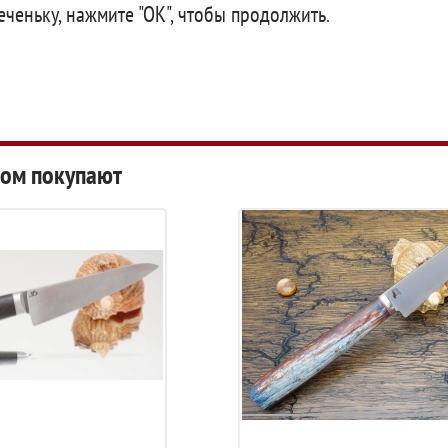
еченьку, нажмите "ОК", чтобы продолжить.
роизводителя:
www.damir-knifes.ru
информация:
*
ром покупают