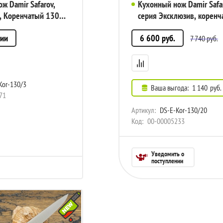
ж Damir Safarov,
Кухонный нож Damir Safa
, Коренчатый 130мм
серия Эксклюзив, коренч
рт. DS-M-Kor-130/3
130мм, арт. DS-E-Kor-13
чии
6 600
руб.
7 740
руб.
or-130/3
Ваша выгода:
1 140
руб.
71
Артикул:
DS-E-Kor-130/20
Код:
00-00005233
Уведомить о
поступлении