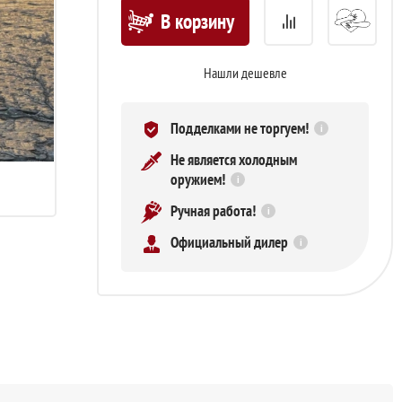
В корзину
Нашли дешевле
Подделками не торгуем!
i
Не является холодным
оружием!
i
Ручная работа!
i
Официальный дилер
i