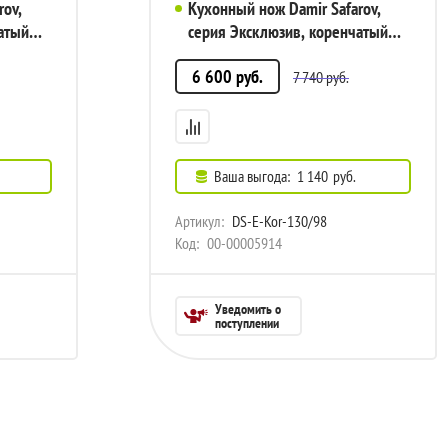
rov,
Кухонный нож Damir Safarov,
атый
серия Эксклюзив, коренчатый
0/20
130мм, арт. DS-E-Kor-130/98
6 600
руб.
7 740
руб.
Ваша выгода:
1 140
руб.
Артикул:
DS-E-Kor-130/98
Код:
00-00005914
Уведомить о
поступлении