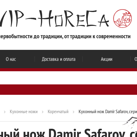
первобытности до традиции, от традиции к современности
О нас
Доставка и оплата
Акции
О
Кухонные ножи
Коренчатый
Кухонный нож Damir Safarov, сери
ый нож Damir Safarov, 