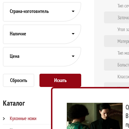
Тип се
Страна-изготовитель
Заточк
Угол з
Наличие
Матери
Тип мо
Цена
Больст
Класси
Сбросить
Назна
Вид уп
Каталог
О
Компа
В
Кухонные ножи
п
Страна