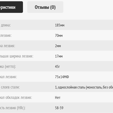
еристики
Отзывы (0)
 длина:
185мм
лезвия:
70мм
а лезвия:
2мм
льшая ширина лезвия:
17мм
жа (нетто):
45г
иал лезвия:
75х14МФ
 слоев стали:
1, однослойная сталь (моносталь, без об
иал обкладок лезвия:
Нет
сть лезвия (HRc):
58-59