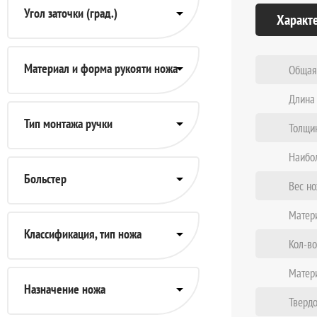
Угол заточки (град.)
Характ
Материал и форма рукояти ножа
Общая
Длина 
Тип монтажа ручки
Толщин
Наибо
Больстер
Вес но
Матер
Классификация, тип ножа
Кол-во
Матер
Назначение ножа
Твердо