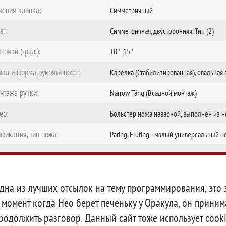
чения клинка:
Симметричный
а:
Симметричная, двусторонняя. Тип (2)
аточки (град.):
10°- 15°
ал и форма рукояти ножа:
Карелка (Стабилизированная), овальная
нтажа ручки:
Narrow Tang (Всадной монтаж)
ер:
Больстер ножа наварной, выполнен из 
фикация, тип ножа:
Paring, Fluting - малый универсальный 
чение ножа:
Нож для очистки овощей и фруктов
аковки:
Без упаковки
дна из лучших отсылок на тему программирования, это 
ния-производитель:
Дамир Сафаров (Россия)
 момент когда Нео берет печеньку у Оракула, он приним
родолжить разговор. Данный сайт тоже использует cooki
-изготовитель:
Россия