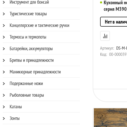
Инструмент для бонсай
Кухонный но
серия М390
Туристические товары
(ver 2.0), а
Нет в нали
Канцелярские и тактические ручки
Термосы и термопоты
Артикул:
DS-M-K
Батарейки, аккумуляторы
Код:
00-000039
Бритвы и принадлежности
Маникюрные принадлежности
Подержанные ножи
Рыболовные товары
Катаны
Зонты