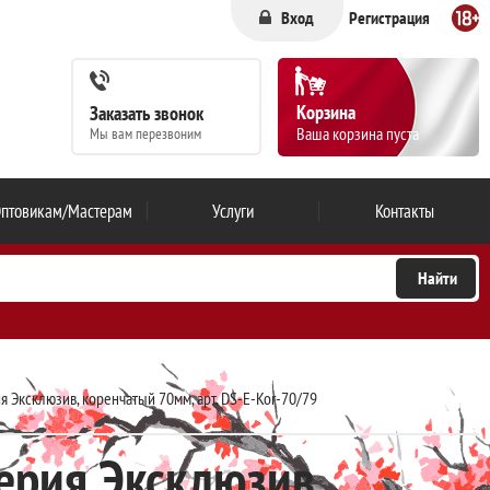
Вход
Регистрация
Корзина
Заказать звонок
Ваша корзина пуста
Мы вам перезвоним
птовикам/Мастерам
Услуги
Контакты
я Эксклюзив, коренчатый 70мм, арт. DS-E-Kor-70/79
серия Эксклюзив,