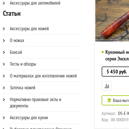
Аксессуары для автомобилей
Статьи
Аксессуары для ножей
О ножах
Кухонный но
Бонсай
серия Экскл
Тесты и обзоры
110мм, арт.
5 450
руб.
О материалах для изготовления ножей
Заточка ножей
Нормативно-правовые акты и
Ваша выг
документы
Артикул:
DS-E-K
Аксессуары для кухни
Код:
00-000059