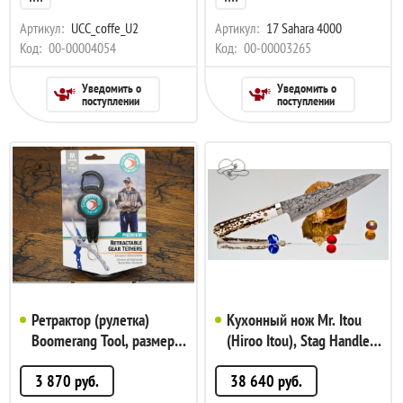
Артикул:
UCC_coffe_U2
Артикул:
17 Sahara 4000
Код:
00-00004054
Код:
00-00003265
Уведомить о
Уведомить о
поступлении
поступлении
Ретрактор (рулетка)
Кухонный нож Mr. Itou
Boomerang Tool, размер
(Hiroo Itou), Stag Handle
M, карабин, арт. 0TR2-
(Рог оленя), R2, Petty
3 870
руб.
38 640
руб.
209
140мм, арт. Mi-Pe9