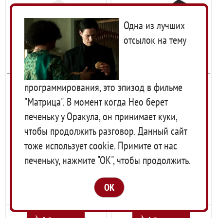
Одна из лучших
отсылок на тему
программирования, это эпизод в фильме
Абразив для
Алмазный абразив для
"Матрица". В момент когда Нео берет
корректировки водных
корректировки водных
печеньку у Оракула, он принимает куки,
камней Suehiro, 180/300
камней Suehiro, 150/500
1 950
руб.
7 340
руб.
грит, 80х40х30мм /
грит, 150х50мм, арт.
чтобы продолжить разговор. Данный сайт
80х40х30мм, арт. GTSF-
HW5G-DADA
тоже использует cookie. Примите от нас
2
печеньку, нажмите "ОК", чтобы продолжить.
Уведомить о снижении цены
Уведомить о снижении цены
Артикул:
GTSF-2
Артикул:
HW5G-DADA
OK
Код:
00-00005012
Код:
00-00003829