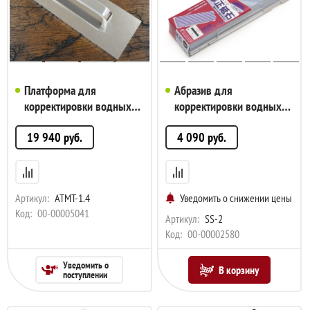
Платформа для
Абразив для
корректировки водных
корректировки водных
камней ATOMA Tsuboman,
камней Suehiro, 280 грит,
19 940
руб.
4 090
руб.
алмаз, 140 грит,
206х53х27мм, арт. SS-2
210x75x51мм, арт.
ATMT-1.4
Артикул:
ATMT-1.4
Уведомить о снижении цены
Код:
00-00005041
Артикул:
SS-2
Код:
00-00002580
Уведомить о
В корзину
поступлении