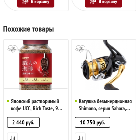
В корзину
В корзину
Похожие товары
Японский растворимый
Катушка безынерционная
кофе UCC, Rich Taste, 90г.
Shimano, серия Sahara,
(красный), арт.
арт. 17 Sahara 4000
2 440
руб.
10 750
руб.
UCC_coffe_U2