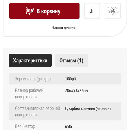
В корзину
Нашли дешевле
Характеристики
Отзывы (1)
Зернистость (grit/jis):
100grit
Размер рабочей
206x53x27мм
поверхности:
Состав/материал рабочей
C, карбид кремния (черный)
поверхности:
Вес (нетто):
650г