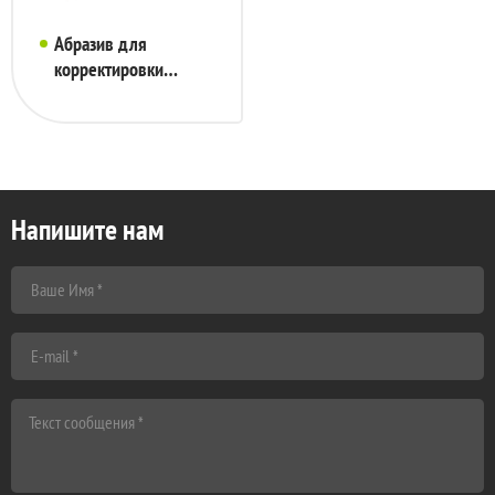
Абразив для
корректировки
водных камней
Suehiro, 100 грит,
206х53х27мм, арт.
SS-1
Напишите нам